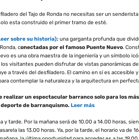
esfiladero del Tajo de Ronda no necesitas ser un senderis
solo esta construido el primer tramo de esté.
Leer sobre su historia);
una garganta profunda que divide
 Ronda, c
onectadas por el famoso Puente Nuevo
. Const
uevo es una obra maestra de la ingeniería y un símbolo ic
 los visitantes pueden disfrutar de vistas panorámicas del
uye a través del desfiladero. El camino en sí es accesible 
para contemplar la naturaleza y la arquitectura en perfect
 realizar un espectacular barranco solo para los má
el deporte de barranquismo.
Leer más
 y tarde. Por la mañana será de 10.00 a 14.00 horas, siend
asarela las 13.00 horas. Ya, por la tarde, el horario va de 1
 mañana, la última oportunidad para acceder es a las 19.00