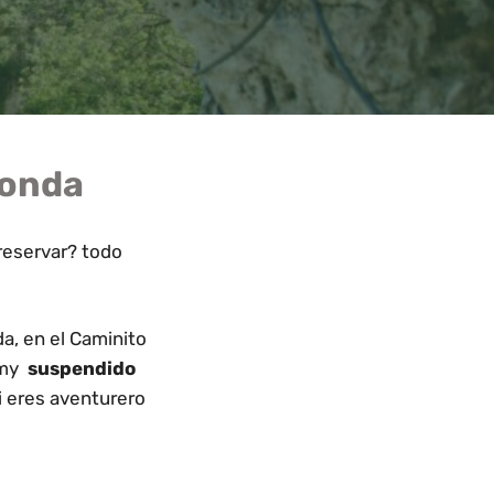
Ronda
eservar? todo
da, en el Caminito
 my
suspendido
i eres aventurero