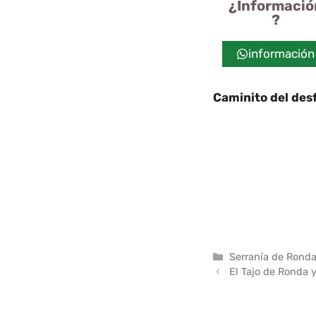
¿Informació
?
información
Caminito del des
Caminito del des
Ronda 2024
Cami
del Tajo de Rond
desfiladero del 
Caminito del des
Ronda 2024
Cami
Categorías
Serranía de Rond
El Tajo de Ronda 