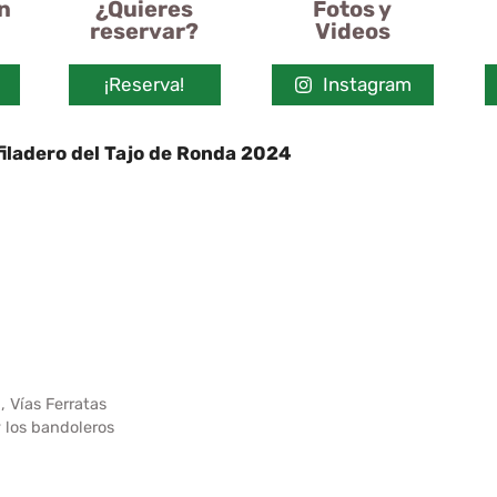
n
¿Quieres
Fotos y
reservar?
Videos
¡Reserva!
Instagram
filadero del Tajo de Ronda 2024
filadero del Tajo de Ronda 2024
Caminito del desfilad
nito del desfiladero del Tajo de Ronda 2024
Caminito
a 2024
Caminito del desfiladero del Tajo de Ronda 2
Tajo de Ronda 2024
Caminito del desfiladero del Tajo
filadero del Tajo de Ronda 2024
Caminito del desfilad
nito del desfiladero del Tajo de Ronda 2024
a
,
Vías Ferratas
y los bandoleros