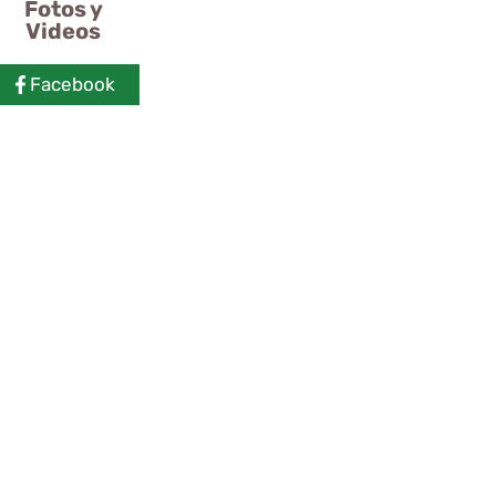
Fotos y
Videos
Facebook
ero del Tajo de
 del desfiladero
024
Caminito del
 de Ronda 2024
ero del Tajo de