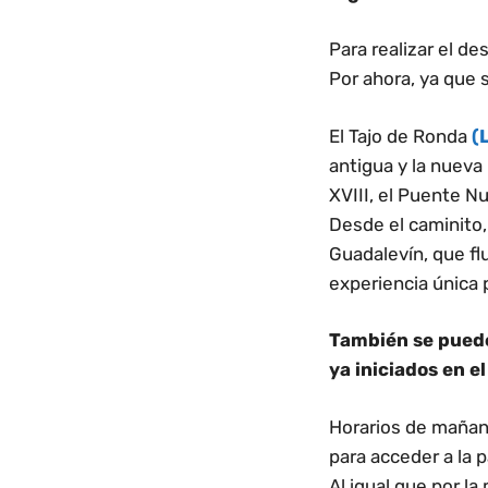
Para realizar el d
Por ahora, ya que 
El Tajo de Ronda
(
antigua y la nueva
XVIII, el Puente N
Desde el caminito,
Guadalevín, que fl
experiencia única 
También se puede
ya iniciados en 
Horarios de mañana
para acceder a la p
Al igual que por la