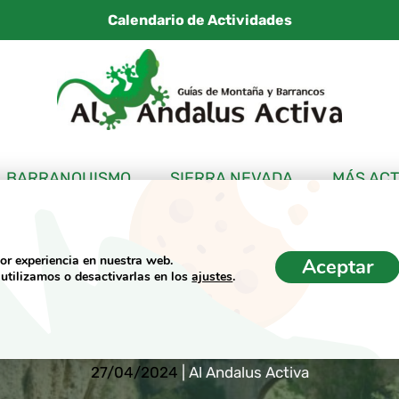
Calendario de Actividades
BARRANQUISMO
SIERRA NEVADA
MÁS ACT
jor experiencia en nuestra web.
Aceptar
utilizamos o desactivarlas en los
ajustes
.
 desfiladero del 
27/04/2024
|
Al Andalus Activa