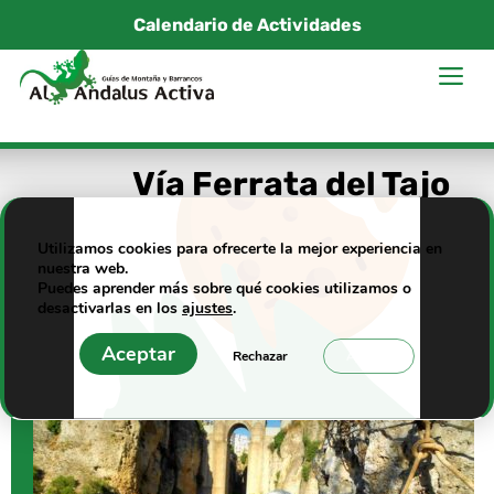
Saltar
Calendario de Actividades
al
M
contenido
Vía Ferrata del Tajo
de Ronda – La Mejor
para Iniciación en
Utilizamos cookies para ofrecerte la mejor experiencia en
Málaga 2026
nuestra web.
Puedes aprender más sobre qué cookies utilizamos o
desactivarlas en los
ajustes
.
Aceptar
Rechazar
Ajustes