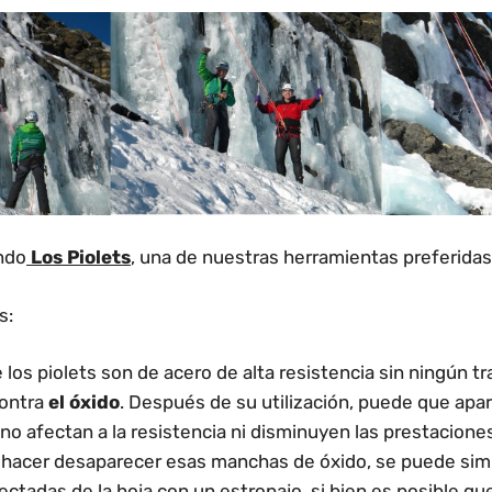
ndo
Los Piolets
, una de nuestras herramientas preferidas
s:
 los piolets son de acero de alta resistencia sin ningún t
contra
el óxido
. Después de su utilización, puede que ap
o afectan a la resistencia ni disminuyen las prestacione
a hacer desaparecer esas manchas de óxido, se puede si
ectadas de la hoja con un estropajo, si bien es posible q