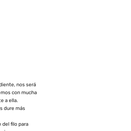
diente, nos será
aremos con mucha
 a ella.
os dure más
 del filo para