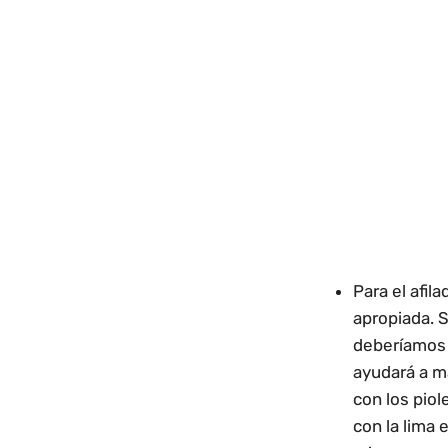
Para el afil
apropiada. S
deberíamos c
ayudará a ma
con los piol
con la lima 