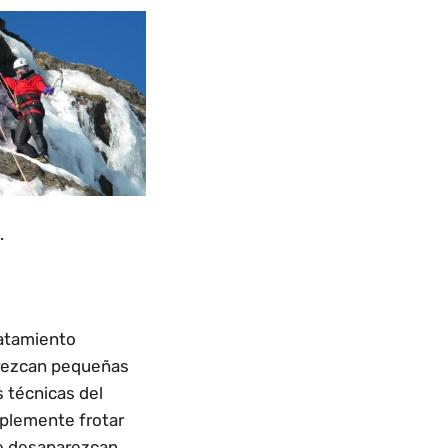
.
ratamiento
arezcan pequeñas
s técnicas del
mplemente frotar
ue desaparezcan