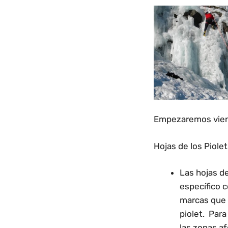
Empezaremos vie
Hojas de los Piolet
Las hojas de
específico 
marcas que n
piolet. Par
las zonas af