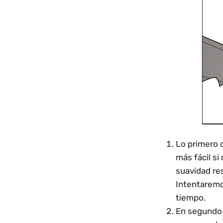
Lo primero q
más fácil s
suavidad res
Intentaremos
tiempo.
En segundo l