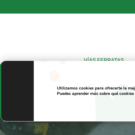
Saltar
al
contenido
VÍAS FERRATAS
Utilizamos cookies para ofrecerte la me
Puedes aprender más sobre qué cookies 
Sima del Dia