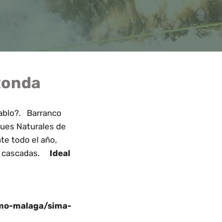
 Ronda
iablo?. Barranco
ques Naturales de
te todo el año,
 y cascadas.
Ideal
smo-malaga/sima-