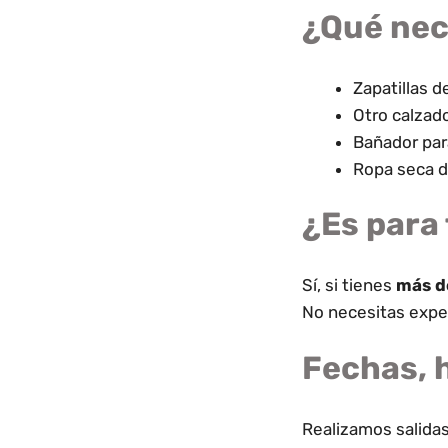
¿Qué nec
Zapatillas d
Otro calzad
Bañador par
Ropa seca d
¿Es para 
Sí, si tienes
más d
No necesitas exper
Fechas, h
Realizamos salida