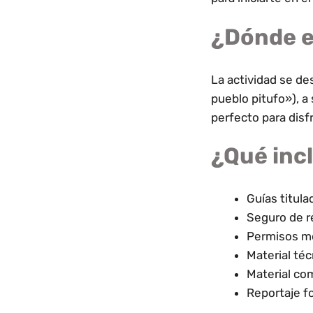
¿Dónde es
La actividad se des
pueblo pitufo»), a
perfecto para disf
¿Qué incl
Guías titul
Seguro de re
Permisos m
Material té
Material co
Reportaje fo