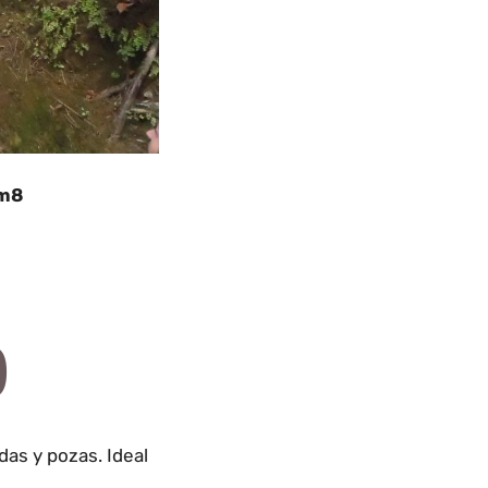
3m8
)
as y pozas. Ideal