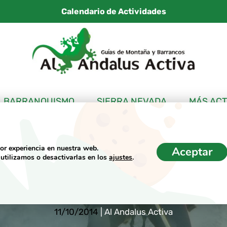
Calendario de Actividades
BARRANQUISMO
SIERRA NEVADA
MÁS ACT
jor experiencia en nuestra web.
Aceptar
utilizamos o desactivarlas en los
ajustes
.
blo y Ferrata del 
11/10/2014
|
Al Andalus Activa