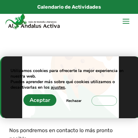
Saltar
Calendario de Actividades
al
M
contenido
Contacto
Utilizamos cookies para ofrecerte la mejor experiencia en
[tboot_column_wrap]
nuestra web.
[tboot_column size=»4″]
Puedes aprender más sobre qué cookies utilizamos o
desactivarlas en los
ajustes
.
Ponte en contacto con nosotros si deseas
Aceptar
Rechazar
Ajustes
información o reservar cualquiera de nuestras
actividades.
Nos pondremos en contacto lo más pronto