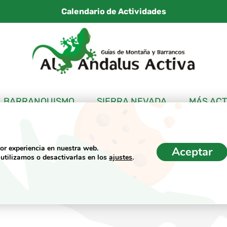
Calendario de Actividades
BARRANQUISMO
SIERRA NEVADA
MÁS ACT
jor experiencia en nuestra web.
Aceptar
Cheque regalo y bono
utilizamos o desactivarlas en los
ajustes
.