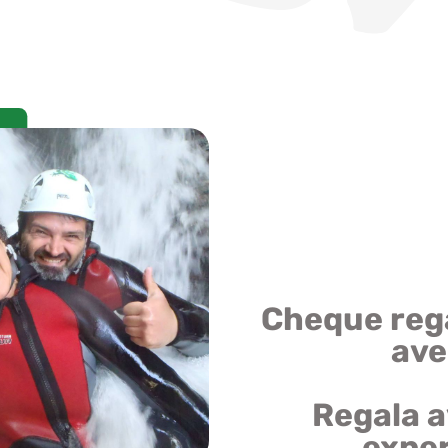
Cheque rega
ave
Regala a
exper