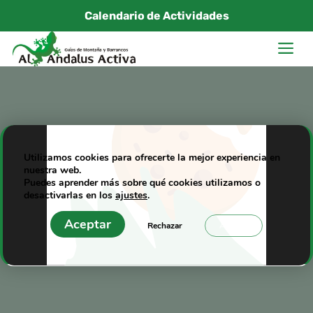
Saltar
Calendario de Actividades
al
M
contenido
Sierra Nevada ruta de
Utilizamos cookies para ofrecerte la mejor experiencia en
nuestra web.
raquetas de nieve con
Puedes aprender más sobre qué cookies utilizamos o
luna llena en Navidad
desactivarlas en los
ajustes
.
Aceptar
Rechazar
Ajustes
25/12/2012
|
alandalus