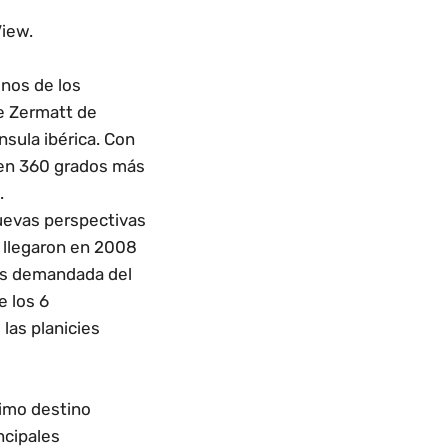
View
.
unos de los
e Zermatt de
nsula ibérica. Con
 en 360 grados más
.
uevas perspectivas
 llegaron en 2008
más demandada del
e los 6
las planicies
ximo destino
ncipales