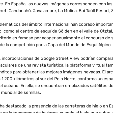
ve. En España, las nuevas imágenes corresponden con las
ret, Candanchú, Javalambre, La Molina, Boi Taüll Resort, 
blemáticos del ámbito internacional han cobrado importan
 como el centro de esquí de Sölden en el valle de Ötztal, 
rritorio es famoso por acoger anualmente el concurso de 
de la competición por la Copa del Mundo de Esquí Alpino. 
s incorporaciones de Google Street View podrían compara
aculares de una revista turística, la plataforma virtual t
nditos para obtener las mejores imágenes nevadas. El arc
a 1.200 kilómetros al sur del Polo Norte, conforma un espa
l océano. En ella, se encuentran emplazados satélites de
mundial de semillas.
ha destacado la presencia de las carreteras de hielo en E
n en la temporada de invierno, cuando el hielo que cubre e