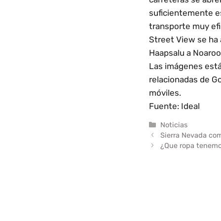
suficientemente es
transporte muy efi
Street View se ha 
Haapsalu a Noaroot
Las imágenes están
relacionadas de G
móviles.
Fuente:
Ideal
Categorías
Noticias
Sierra Nevada com
¿Que ropa tenemos