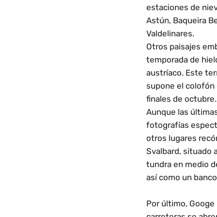
estaciones de nie
Astún, Baqueira Be
Valdelinares.
Otros paisajes em
temporada de hielo,
austríaco. Este te
supone el colofón 
finales de octubre.
Aunque las última
fotografías espect
otros lugares recó
Svalbard, situado 
tundra en medio de
así como un banco 
Por último, Googe 
carreteras se abre