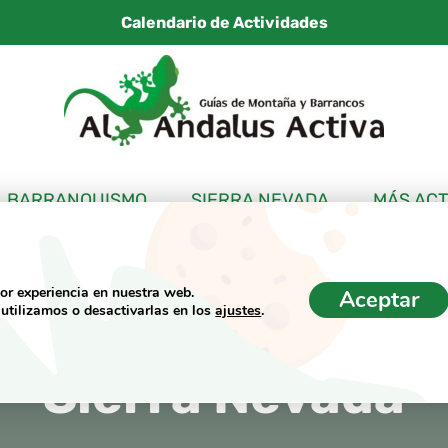
Calendario de Actividades
BARRANQUISMO
SIERRA NEVADA
MÁS ACT
jor experiencia en nuestra web.
Aceptar
utilizamos o desactivarlas en los
ajustes
.
et View abre la 
Sierra Nevada