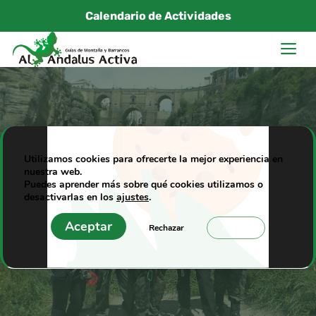
Saltar
Calendario de Actividades
al
M
contenido
Miguel, un joven
Utilizamos cookies para ofrecerte la mejor experiencia en
nuestra web.
invidente en la vía
Puedes aprender más sobre qué cookies utilizamos o
ferrata del Tajo de
desactivarlas en los
ajustes
.
Ronda
Aceptar
Rechazar
Ajustes
12/05/2013
|
alandalus