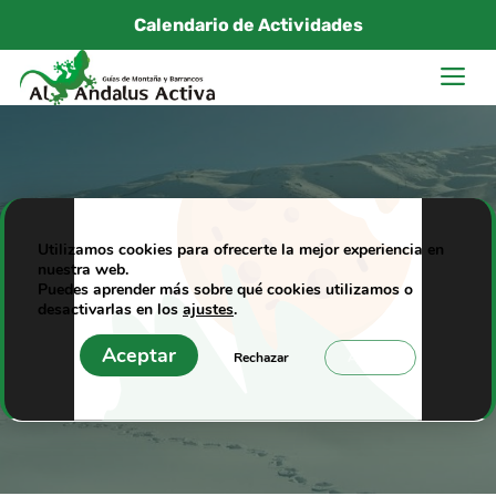
Saltar
Calendario de Actividades
al
M
contenido
Sierra Nevada y el
Utilizamos cookies para ofrecerte la mejor experiencia en
nuestra web.
Puente de Andalucía
Puedes aprender más sobre qué cookies utilizamos o
desactivarlas en los
ajustes
.
04/03/2014
|
Al Andalus Activa
Aceptar
Rechazar
Ajustes