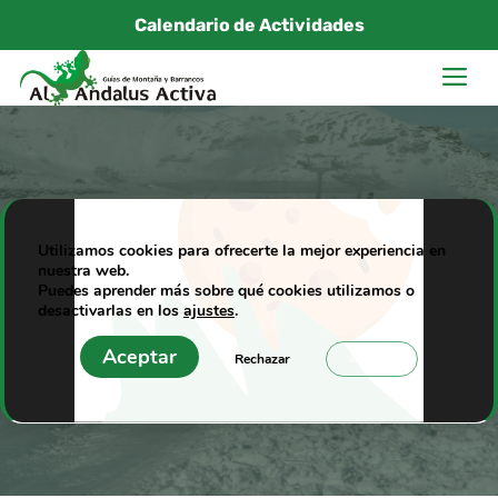
Saltar
Calendario de Actividades
al
M
contenido
Sierra Nevada abre
Utilizamos cookies para ofrecerte la mejor experiencia en
nuestra web.
este sábado
Puedes aprender más sobre qué cookies utilizamos o
desactivarlas en los
ajustes
.
20/11/2013
|
Al Andalus Activa
Aceptar
Rechazar
Ajustes