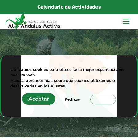
Saltar
Calendario de Actividades
al
M
contenido
Los carboneros en
Utilizamos cookies para ofrecerte la mejor experiencia en
nuestra web.
Sierra Nevada
Puedes aprender más sobre qué cookies utilizamos o
desactivarlas en los
ajustes
.
10/12/2013
|
Al Andalus Activa
Aceptar
Rechazar
Ajustes