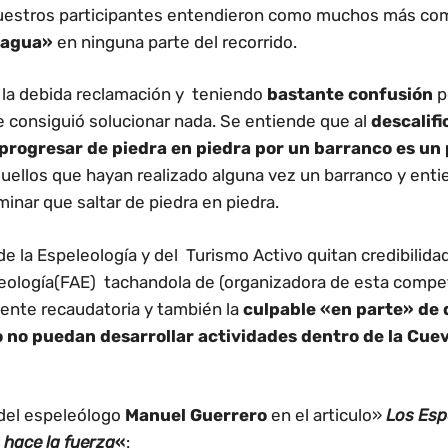
uestros participantes entendieron como muchos más com
agua»
en ninguna parte del recorrido.
la debida reclamación y teniendo
bastante confusión
p
e consiguió solucionar nada. Se entiende que al
descalifi
 progresar de piedra en piedra por un barranco es un
uellos que hayan realizado alguna vez un barranco y ent
inar que saltar de piedra en piedra.
de la Espeleología y del Turismo Activo quitan credibilida
eología(FAE) tachandola de (organizadora de esta compet
ente recaudatoria y también la
culpable «en parte» de 
o no puedan desarrollar actividades dentro de la Cuev
 del espeleólogo
Manuel Guerrero
en el articulo»
Los Esp
 hace la fuerza
«
: