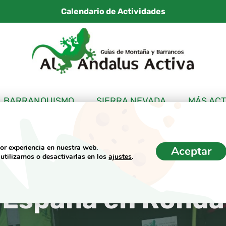
Calendario de Actividades
BARRANQUISMO
SIERRA NEVADA
MÁS ACT
jor experiencia en nuestra web.
Aceptar
utilizamos o desactivarlas en los
ajustes
.
 Activa en el Ca
España en Ronda