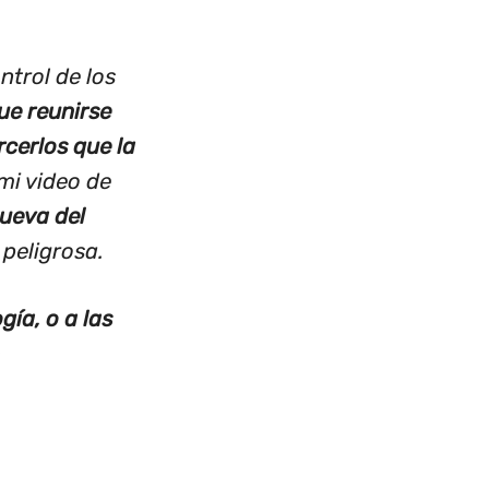
ntrol de los
ue reunirse
cerlos que la
mi video de
ueva del
peligrosa.
gía, o a las