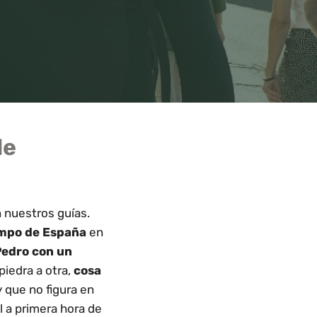
de
 nuestros guías.
empo de España
en
Pedro con un
piedra a otra,
cosa
 y que no figura en
 a primera hora de