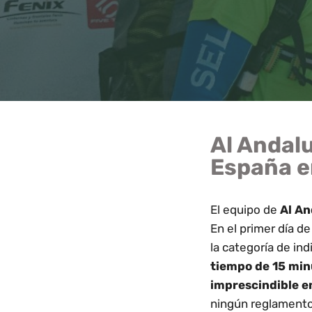
Al Andal
España e
El equipo de
Al An
En el primer día d
la categoría de in
tiempo de 15
min
imprescindible e
ningún reglamento 