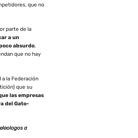
petidores, que no
or parte de la
car a un
 poco absurdo
,
iendan que no hay
d a la Federación
ición) que su
que las empresas
a del Gato-
eleologos a