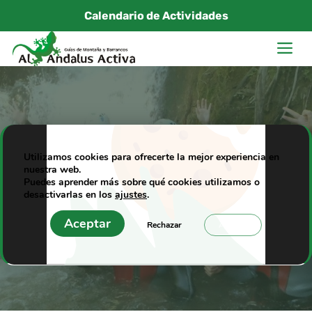
Saltar
Calendario de Actividades
al
M
contenido
Semana Santa de
Utilizamos cookies para ofrecerte la mejor experiencia en
nuestra web.
Aventura en Ronda
Puedes aprender más sobre qué cookies utilizamos o
desactivarlas en los
ajustes
.
20/02/2011
|
Al Andalus Activa
Aceptar
Rechazar
Ajustes