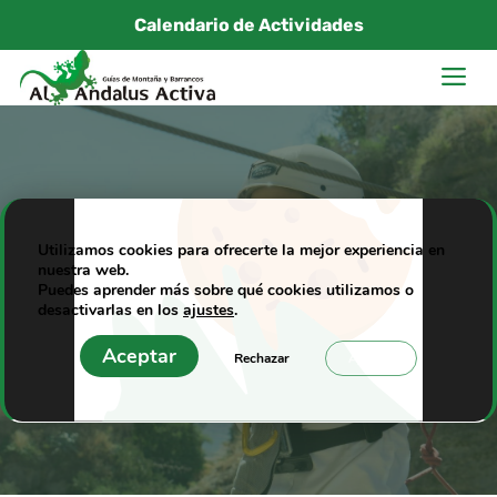
Saltar
Calendario de Actividades
al
M
contenido
Famosos sobre el Tajo
Utilizamos cookies para ofrecerte la mejor experiencia en
nuestra web.
de Ronda de aventura
Puedes aprender más sobre qué cookies utilizamos o
desactivarlas en los
ajustes
.
04/11/2018
|
Al Andalus Activa
Aceptar
Rechazar
Ajustes