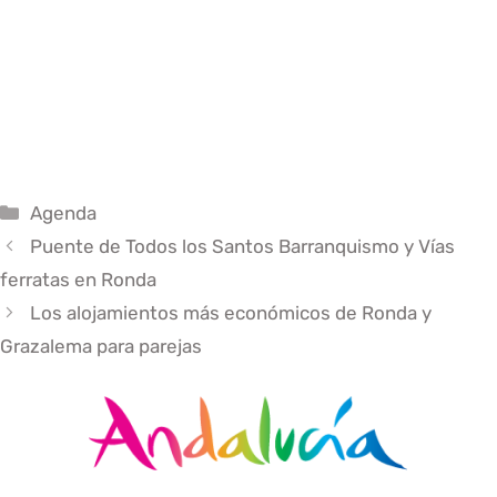
aventura Famosos sobre el Tajo de Ronda de aventura
Famosos sobre el Tajo de Ronda de aventura, Famosos
sobre el Tajo de Ronda de aventura, Famosos sobre el
Tajo de Ronda de aventura, Famosos sobre el Tajo de
Ronda de aventura, Famosos sobre el Tajo de Ronda de
aventura,
Categorías
Agenda
Puente de Todos los Santos Barranquismo y Vías
ferratas en Ronda
Los alojamientos más económicos de Ronda y
Grazalema para parejas