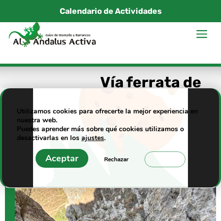
Saltar
Calendario de Actividades
al
M
contenido
Vía ferrata de
Archidona
Utilizamos cookies para ofrecerte la mejor experiencia en
nuestra web.
Puedes aprender más sobre qué cookies utilizamos o
desactivarlas en los
ajustes
.
Aceptar
Rechazar
Ajustes