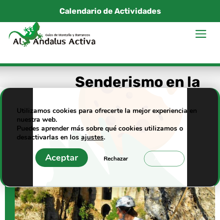
Saltar
Calendario de Actividades
al
M
contenido
Senderismo en la
Serranía de Ronda
Utilizamos cookies para ofrecerte la mejor experiencia en
nuestra web.
Puedes aprender más sobre qué cookies utilizamos o
desactivarlas en los
ajustes
.
Aceptar
Rechazar
Ajustes