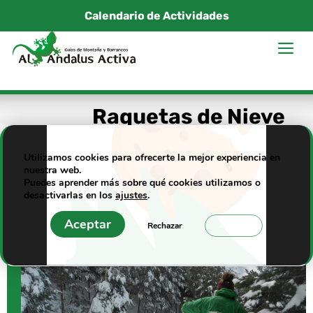
Saltar
Calendario de Actividades
al
M
contenido
Raquetas de Nieve
en Sierra Nevada
Utilizamos cookies para ofrecerte la mejor experiencia en
nuestra web.
Puedes aprender más sobre qué cookies utilizamos o
desactivarlas en los
ajustes
.
Aceptar
Rechazar
Ajustes