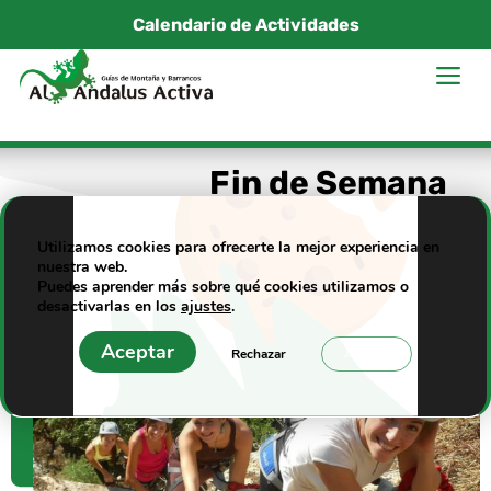
Saltar
Calendario de Actividades
al
M
contenido
Fin de Semana
Utilizamos cookies para ofrecerte la mejor experiencia en
nuestra web.
Puedes aprender más sobre qué cookies utilizamos o
desactivarlas en los
ajustes
.
Aceptar
Rechazar
Ajustes